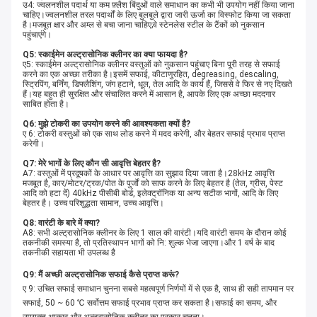
उ4: ज्वलनशील पदार्थ या कम फ़्लैश बिंदुओं वाले समाधान का कभी भी उपयोग नहीं किया जाना
चाहिए।ज्वलनशील तरल पदार्थों के लिए बुलबुले द्वारा जारी ऊर्जा का विस्फोट किया जा सकता
है।मजबूत क्षार और अम्ल से बचा जाना चाहिए;वे स्टेनलेस स्टील के टैंकों को नुकसान
पहुंचाएंगे।
Q5: स्काईमेन अल्ट्रासोनिक क्लीनर का क्या फायदा है?
ए5: स्काईमेन अल्ट्रासोनिक क्लीनर वस्तुओं को नुकसान पहुंचाए बिना पूरी तरह से सफाई
करने का एक अच्छा तरीका है।इसमें सफाई, कीटाणुरहित, degreasing, descaling,
स्ट्रिपिंग, बर्निंग, डिफ्लैशिंग, जंग हटाने, धूल, तेल आदि के कार्य हैं, जिससे वे फिर से नए दिखते
हैं।यह बहुत ही सुरक्षित और संचालित करने में आसान है, आपके लिए एक अच्छा मददगार
साबित होता है।
Q6: मुझे टोकरी का उपयोग करने की आवश्यकता क्यों है?
ए 6: टोकरी वस्तुओं को एक साथ लोड करने में मदद करेगी, और बेहतर सफाई प्रभाव प्राप्त
करेगी।
Q7: मेरे भागों के लिए कौन सी आवृत्ति बेहतर है?
A7: वस्तुओं में प्रदूषकों के आधार पर आवृत्ति का सुझाव दिया जाता है।28kHz आवृत्ति
मजबूत है, कार/मोटर/ट्रक/पोत के पुर्जों को साफ करने के लिए बेहतर है (तेल, ग्रीस, पेस्ट
आदि को हटा दें) 40kHz पीसीबी बोर्ड, इलेक्ट्रॉनिक या अन्य सटीक भागों, आदि के लिए
बेहतर है। उच्च परिशुद्धता सामान, उच्च आवृत्ति।
Q8: वारंटी के बारे में क्या?
A8: सभी अल्ट्रासोनिक क्लीनर के लिए 1 साल की वारंटी।यदि वारंटी समय के दौरान कोई
तकनीकी समस्या है, तो प्रतिस्थापन भागों को नि: शुल्क भेजा जाएगा।और 1 वर्ष के बाद
तकनीकी सहायता भी उपलब्ध है
Q9: मैं अच्छी अल्ट्रासोनिक सफाई कैसे प्राप्त करूं?
ए 9: उचित सफाई समाधान चुनना सबसे महत्वपूर्ण निर्णयों में से एक है, साथ ही सही तापमान पर
सफाई, 50 ~ 60 ℃ सर्वोत्तम सफाई प्रभाव प्राप्त कर सकता है।सफाई का समय, और