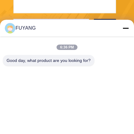
भेजना
FUYANG
6:36 PM
Good day, what product are you looking for?
Shenzhen FUYANG Technology Group Co.
LTD
fuyangsonic003@fuyangson
ic.xin
86-400-700-6880
1118, नंबर 106, योंगफू रोड,
क़ियाओटौ समुदाय, फ़ुहाई स्ट्रीट,
बाओन जिला, शेन्ज़ेन