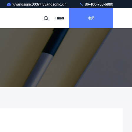
fuyangsonic003@fuyangsonic.xin
86-400-700-6880
बोली
Hindi