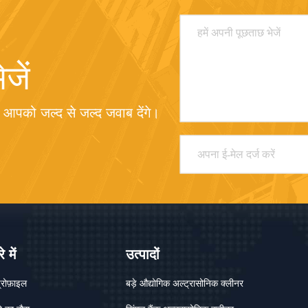
जें
म आपको जल्द से जल्द जवाब देंगे।
े में
उत्पादों
्रोफ़ाइल
बड़े औद्योगिक अल्ट्रासोनिक क्लीनर