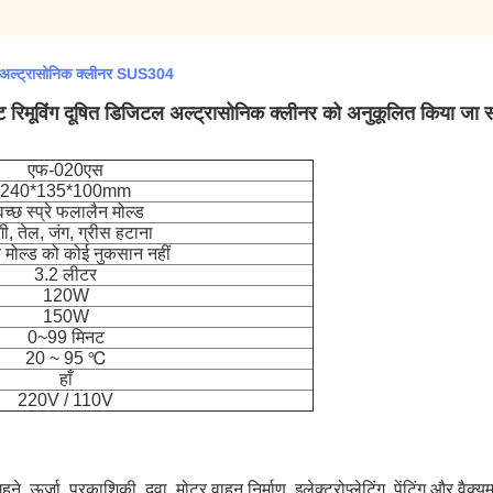
्ड अल्ट्रासोनिक क्लीनर SUS304
िमूविंग दूषित डिजिटल अल्ट्रासोनिक क्लीनर को अनुकूलित किया जा 
एफ-020एस
240*135*100mm
वच्छ स्प्रे फलालैन मोल्ड
गी, तेल, जंग, ग्रीस हटाना
मोल्ड को कोई नुकसान नहीं
3.2 लीटर
120W
150W
0~99 मिनट
20 ~ 95 ℃
हाँ
220V / 110V
, ऊर्जा, प्रकाशिकी, दवा, मोटर वाहन निर्माण, इलेक्ट्रोप्लेटिंग, पेंटिंग और वैक्यू