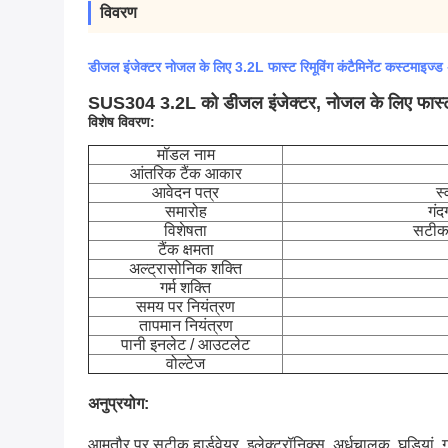
विवरण
डीजल इंजेक्टर नोजल के लिए 3.2L फास्ट रिमूविंग कंटैमिनेंट कस्टमाइज
SUS304 3.2L को डीजल इंजेक्टर, नोजल के लिए फास्ट र
विशेष विवरण:
मॉडल नाम
आंतरिक टैंक आकार
आवेदन पत्र
स्
समारोह
गंद
विशेषता
सटीक 
टैंक क्षमता
अल्ट्रासोनिक शक्ति
गर्म शक्ति
समय पर नियंत्रण
तापमान नियंत्रण
पानी इनलेट / आउटलेट
वोल्टेज
अनुप्रयोग:
आमतौर पर सटीक हार्डवेयर, इलेक्ट्रॉनिक्स, अर्धचालक, घड़ियां, गहने