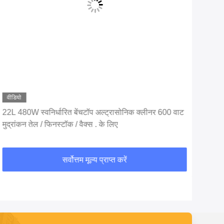
वीडियो
वीडि
22L 480W स्वनिर्धारित बेंचटॉप अल्ट्रासोनिक क्लीनर 600 वाट
घड़ी 
मुद्रांकन तेल / फिनस्टॉक / वैक्स . के लिए
SU
सर्वोत्तम मूल्य प्राप्त करें