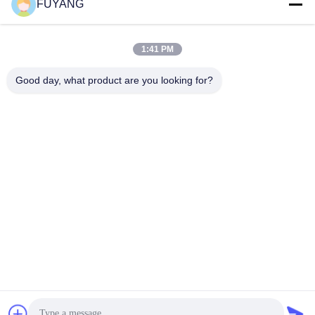
भेजना
FUYANG
1:41 PM
Good day, what product are you looking for?
Shenzhen FUYANG Technology Group Co.
LTD
fuyangsonic003@fuyangson
ic.xin
86-400-700-6880
1118, नंबर 106, योंगफू रोड,
क़ियाओटौ समुदाय, फ़ुहाई स्ट्रीट,
बाओन जिला, शेन्ज़ेन
चीन अच्छी गुणवत्ता बड़े औद्योगिक अल्ट्रासोनिक क्लीनर आपूर्तिकर्ता. कॉपीराइट © 2026
Shenzhen FUYANG Technology Group Co. LTD सभी अधिकार सुरक्षित हैं।