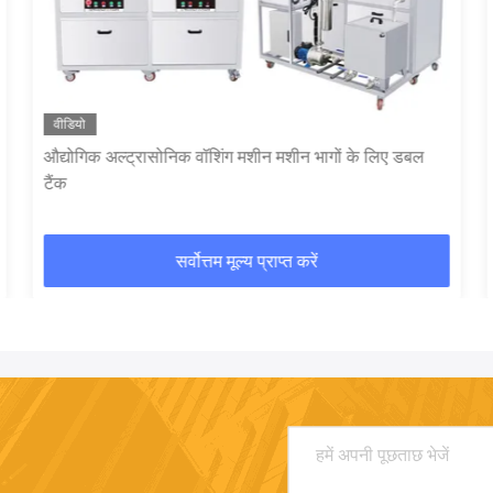
वीडियो
औद्योगिक अल्ट्रासोनिक वॉशिंग मशीन मशीन भागों के लिए डबल
टैंक
सर्वोत्तम मूल्य प्राप्त करें