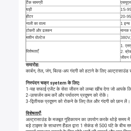
टैंक सामग्री
एसयूए
घड़ी
1S-99
हीटर
20-95
नाली का वाल्व
1 इन्च
टोकरी और ढक्कन
मानक स
मशीन वोल्टेज
380V,
1. एसय
विशेषताएँ
2. ब्र
जीवन क
समारोह:
कार्बन, तेल, जंग, बिल्ड-अप गंदगी को हटाने के लिए अल्ट्रासाउ
निस्पंदन चक्र syetem के लिए:
1-यह सफाई एजेंट के सेवा जीवन को लम्बा खींच देगा जो आपके ल
2-उत्सर्जन कम करें और पर्यावरण प्रदूषण को रोकें।
3-द्वितीयक प्रदूषण को रोकने के लिए तेल और गंदगी को छान लें।
विशेषताएँ:
अल्ट्रासाउंड के मजबूत गुहिकायन का उपयोग करके थोड़े समय मे
बड़े टाइमर के साधारण हैंडल द्वारा 1 सेकंड से 500 घंटे के ब