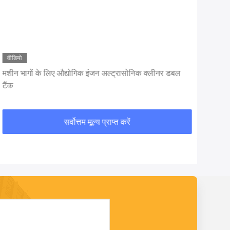
वीडियो
वीडि
मशीन भागों के लिए औद्योगिक इंजन अल्ट्रासोनिक क्लीनर डबल
दोहर
टैंक
लीटर
सर्वोत्तम मूल्य प्राप्त करें