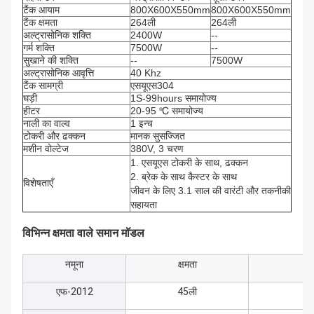
टैंक आयाम
800X600X550mm
800X600X550mm
टैंक क्षमता
264ली
264ली
अल्ट्रासोनिक शक्ति
2400W
--
गर्म शक्ति
7500W
--
सुखाने की शक्ति
--
7500W
अल्ट्रासोनिक आवृत्ति
40 Khz
टैंक सामग्री
एसयूएस304
घड़ी
1S-99hours समायोज्य
हीटर
20-95 ℃ समायोज्य
नाली का वाल्व
1 इन्च
टोकरी और ढक्कन
मानक सुसज्जित
मशीन वोल्टेज
380V, 3 चरण
1. एसयूएस टोकरी के साथ, ढक्कन
2. ब्रेक के साथ कैस्टर के साथ
विशेषताएँ
जीवन के लिए 3.1 साल की वारंटी और तकनीकी
सहायता
विभिन्न क्षमता वाले समान मॉडल
नमूना
क्षमता
टै
एफ-2012
45ली
5