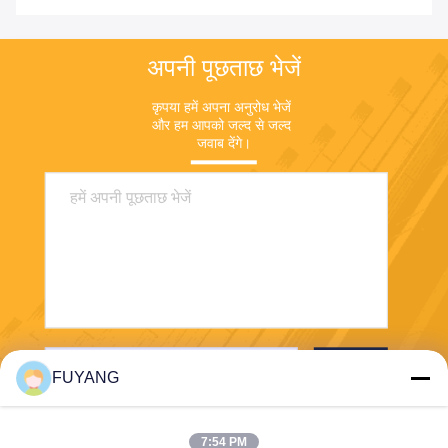
अपनी पूछताछ भेजें
कृपया हमें अपना अनुरोध भेजें 
और हम आपको जल्द से जल्द 
जवाब देंगे।
भेजना
FUYANG
7:54 PM