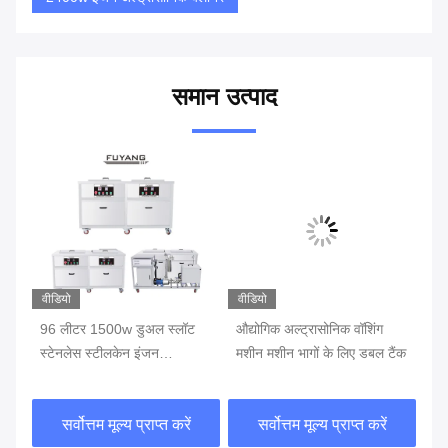
समान उत्पाद
वीडियो
वीडियो
वीड
िल
96 लीटर 1500w डुअल स्लॉट
औद्योगिक अल्ट्रासोनिक वॉशिंग
मशी
स्टेनलेस स्टीलकेन इंजन
मशीन मशीन भागों के लिए डबल टैंक
अल
अल्ट्रासोनिक क्लीनर मशीन ड्रिंग
टैंक
सर्वोत्तम मूल्य प्राप्त करें
सर्वोत्तम मूल्य प्राप्त करें