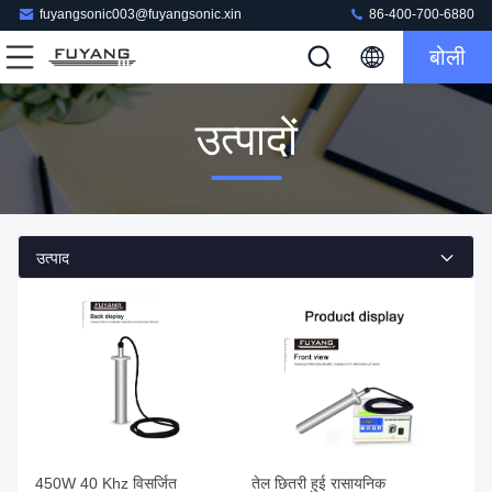
fuyangsonic003@fuyangsonic.xin
86-400-700-6880
बोली
उत्पादों
उत्पाद
450W 40 Khz विसर्जित
तेल छितरी हुई रासायनिक