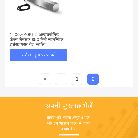
1800w 40KHZ अल्ट्रासोनिक
कंपन जेनरेटर 950 मिमी सबमर्सिबल
ट्रांसड्यूसर रॉड स्टुरिंग
सर्वोत्तम मूल्य प्राप्त करें
1
2
अपनी पूछताछ भेजें
कृपया हमें अपना अनुरोध भेजें 
और हम आपको जल्द से जल्द 
जवाब देंगे।