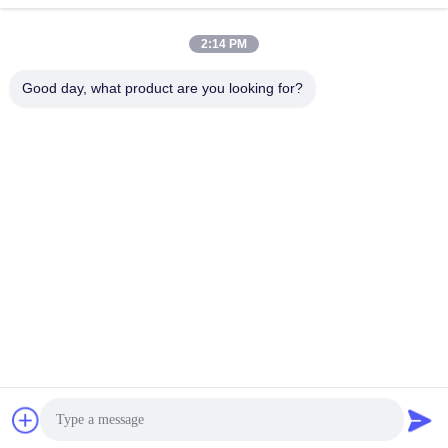
ic.xin
86-400-700-6880
2:14 PM
1118, नंबर 106, योंगफू रोड,
क़ियाओटौ समुदाय, फ़ुहाई स्ट्रीट,
Good day, what product are you looking for?
बाओन जिला, शेन्ज़ेन
चीन अच्छी गुणवत्ता बड़े औद्योगिक अल्ट्रासोनिक क्लीनर आपूर्तिकर्ता. कॉपीराइट © 2026
Shenzhen FUYANG Technology Group Co. LTD सभी अधिकार सुरक्षित हैं।