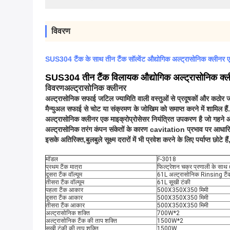
विवरण
SUS304 टैंक के साथ तीन टैंक सॉल्वेंट औद्योगिक अल्ट्रासोनिक क्लीनर
SUS304 तीन टैंक विलायक औद्योगिक अल्ट्रासोनिक क्ल
विवरण
अल्ट्रासोनिक क्लीनर
अल्ट्रासोनिक सफाई जटिल ज्यामिति वाली वस्तुओं से प्रदूषकों और कठोर
मैन्युअल सफाई से चोट या संक्रमण के जोखिम को समाप्त करने में शामिल हैं.
अल्ट्रासोनिक क्लीनर एक माइक्रोप्रोसेसर नियंत्रित उपकरण है जो गहने और
अल्ट्रासोनिक तरंग कंपन संकेतों के कारण cavitation प्रभाव पर आधारित है
इसके अतिरिक्त,बुलबुले सूक्ष्म दरारों में भी प्रवेश करने के लिए पर्याप्त छोटे
मॉडल
F-3018
प्रथम टैंक मात्रा
फिल्ट्रेशन चक्र प्रणाली के सा
दूसरा टैंक वॉल्यूम
61L अल्ट्रासोनिक Rinsing टैं
तीसरा टैंक वॉल्यूम
61L सूखी टंकी
पहला टैंक आकार
500X350X350 मिमी
दूसरा टैंक आकार
500X350X350 मिमी
तीसरा टैंक आकार
500X350X350 मिमी
अल्ट्रासोनिक शक्ति
700W*2
अल्ट्रासोनिक टैंक की ताप शक्ति
1500W*2
सूखी टंकी की ताप शक्ति
1500W