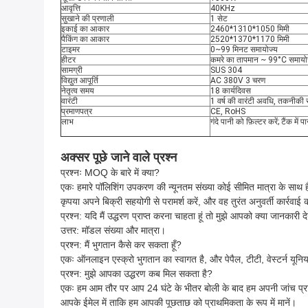
आवृत्ति
40KHz
सुखाने की प्रणाली
1 सेट
इकाई का आकार
2460*1310*1050 मिमी
पैकिंग का आकार
2520*1370*1170 मिमी
टाइमर
0~99 मिनट समायोज्य
हीटर
कमरे का तापमान ~ 99°C समायो
सामग्री
SUS 304
विद्युत आपूर्ति
AC 380V 3 चरण
नेतृत्व समय
18 कार्यदिवस
वारंटी
1 वर्ष की वारंटी अवधि, तकनीक
प्रमाणपत्र
CE, RoHS
लाभ
गंदे पानी को फ़िल्टर करें; टैंक मे
अक्सर पूछे जाने वाले प्रश्न
प्रश्नः MOQ के बारे में क्या?
एकः हमारे पॉलिशिंग उपकरण की न्यूनतम संख्या कोई सीमित मात्रा के साथ
कृपया अपने बिक्री सहयोगी से परामर्श करें, और वह तुरंत अनुवर्ती कार्रवाई 
प्रश्न: यदि मैं उद्धरण प्राप्त करना चाहता हूं तो मुझे आपको क्या जानकारी 
उत्तर: मॉडल संख्या और मात्रा।
प्रश्न: मैं भुगतान कैसे कर सकता हूँ?
एकः ऑनलाइन एस्क्रो भुगतान का स्वागत है, और पेपैल, टीटी, वेस्टर्न यूनिय
प्रश्न: मुझे आपका उद्धरण कब मिल सकता है?
एकः हम आम तौर पर आप 24 घंटे के भीतर बोली के बाद हम अपनी जांच प्राप्त
आपके ईमेल में ताकि हम आपकी पूछताछ को प्राथमिकता के रूप में मानें।