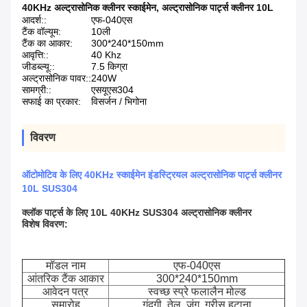
40KHz अल्ट्रासोनिक क्लीनर स्काईमेन
,
अल्ट्रासोनिक पार्ट्स क्लीनर 10L
आदर्श::
एफ-040एस
टैंक वॉल्यूम:
10ली
टैंक का आकार:
300*240*150mm
आवृत्ति::
40 Khz
जीडब्ल्यू::
7.5 किग्रा
अल्ट्रासोनिक पावर::
240W
सामग्री::
एसयूएस304
सफाई का प्रकार:
विसर्जन / भिगोना
विवरण
ऑटोमोटिव के लिए 40KHz स्काईमेन इंडस्ट्रियल अल्ट्रासोनिक पार्ट्स क्लीनर
10L SUS304
क्लॉक पार्ट्स के लिए 10L 40KHz SUS304 अल्ट्रासोनिक क्लीनर
विशेष विवरण:
मॉडल नाम
एफ-040एस
आंतरिक टैंक आकार
300*240*150mm
आवेदन पत्र
स्वच्छ स्प्रे फलालैन मोल्ड
समारोह
गंदगी, तेल, जंग, ग्रीस हटाना