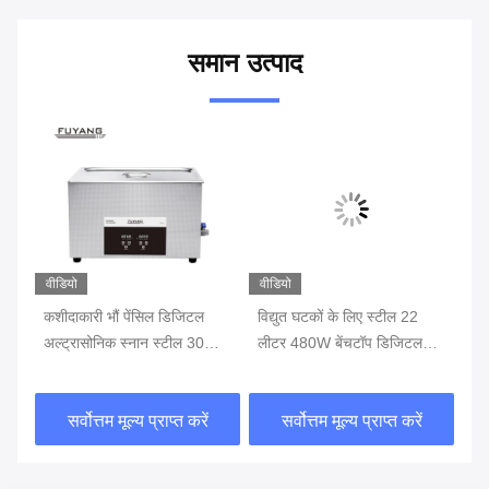
समान उत्पाद
वीडियो
वीडियो
वीड
कशीदाकारी भौं पेंसिल डिजिटल
विद्युत घटकों के लिए स्टील 22
42
अल्ट्रासोनिक स्नान स्टील 30
लीटर 480W बेंचटॉप डिजिटल
अल
लीटर 600W 150W ताप शक्ति
अल्ट्रासोनिक क्लीनर
ली
के साथ
सर्वोत्तम मूल्य प्राप्त करें
सर्वोत्तम मूल्य प्राप्त करें