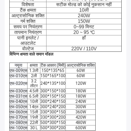
विशेषता
सटीक मोल्ड को कोई नुकसान नहीं
टैंक क्षमता
10ली
अल्ट्रासोनिक शक्ति
240W
गर्म शक्ति
150W
समय पर नियंत्रण
0~99 मिनट
तापमान नियंत्रण
20 ~ 95 ℃
पानी इनलेट /
हाँ
आउटलेट
वोल्टेज
220V / 110V
विभिन्न क्षमता वाले समान मॉडल
नमूना
क्षमता
टैंक आकार (मिमी)
अल्ट्रासोनिक शक्ति
एफ-009एस
1.3ली
150*135*65
60W
एफ-010एस
2ली
150*165*100
60W
3.2
एफ-020एस
240*135*100
120W
लीटर
एफ-030एस
4.5ली
300*150*100
180W
एफ-031एस
6.5ली
300*150*150
180W
एफ-040एस
10ली
300*240*150
240W
एफ-050एस
14एल
300*240*200
300W
एफ-060एस
15ली
330*300*150
360W
एफ-070एस
19ली
330*300*200
420W
एफ-080एस
22ली
500*300*150
480W
एफ-100एस
30 L
500*300*200
600W